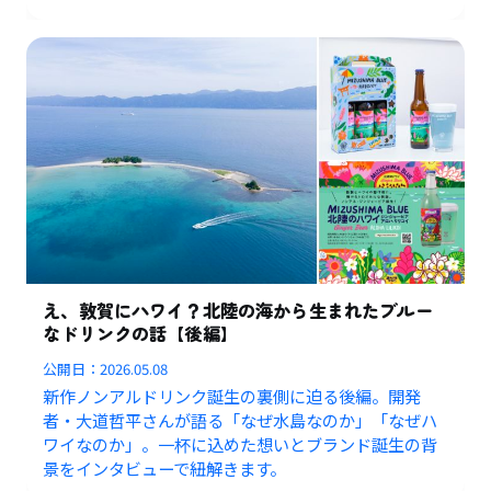
え、敦賀にハワイ？北陸の海から生まれたブルー
なドリンクの話【後編】
公開日：
2026.05.08
新作ノンアルドリンク誕生の裏側に迫る後編。開発
者・大道哲平さんが語る「なぜ水島なのか」「なぜハ
ワイなのか」。一杯に込めた想いとブランド誕生の背
景をインタビューで紐解きます。