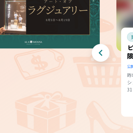
ビ
公
昨
シ
3