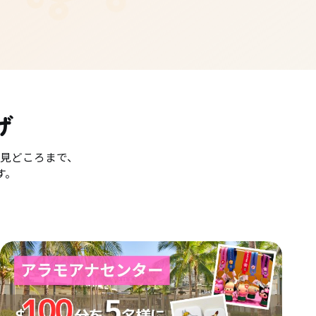
げ
見どころまで、
す。