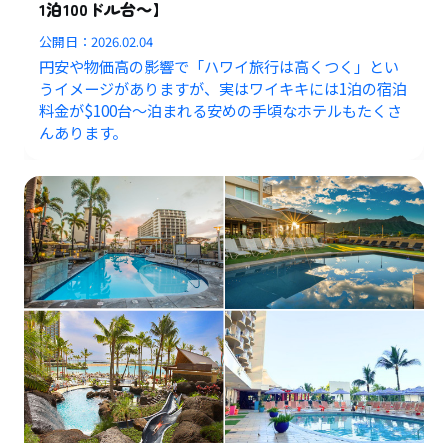
1泊100ドル台～】
公開日：
2026.02.04
円安や物価高の影響で「ハワイ旅行は高くつく」とい
うイメージがありますが、実はワイキキには1泊の宿泊
料金が$100台〜泊まれる安めの手頃なホテルもたくさ
んあります。