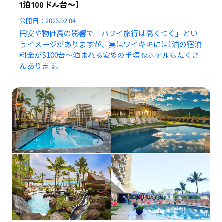
1泊100ドル台～】
公開日：
2026.02.04
円安や物価高の影響で「ハワイ旅行は高くつく」とい
うイメージがありますが、実はワイキキには1泊の宿泊
料金が$100台〜泊まれる安めの手頃なホテルもたくさ
んあります。