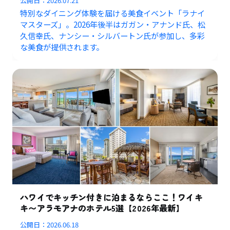
公開日：
2026.07.21
特別なダイニング体験を届ける美食イベント「ラナイ
マスターズ」。2026年後半はガガン・アナンド氏、松
久信幸氏、ナンシー・シルバートン氏が参加し、多彩
な美食が提供されます。
ハワイでキッチン付きに泊まるならここ！ワイキ
キ〜アラモアナのホテル5選【2026年最新】
公開日：
2026.06.18