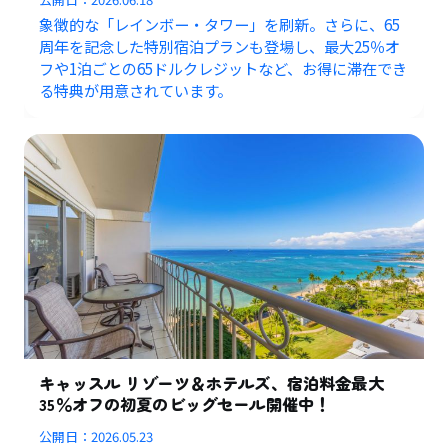
象徴的な「レインボー・タワー」を刷新。さらに、65
周年を記念した特別宿泊プランも登場し、最大25％オ
フや1泊ごとの65ドルクレジットなど、お得に滞在でき
る特典が用意されています。
キャッスル リゾーツ＆ホテルズ、宿泊料金最大
35％オフの初夏のビッグセール開催中！
公開日：
2026.05.23