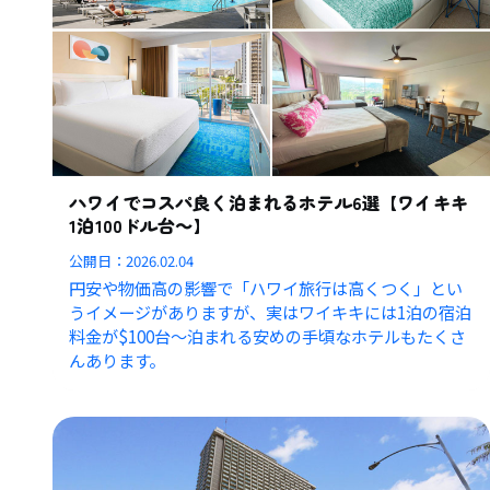
ハワイでコスパ良く泊まれるホテル6選【ワイキキ
1泊100ドル台～】
公開日：
2026.02.04
円安や物価高の影響で「ハワイ旅行は高くつく」とい
うイメージがありますが、実はワイキキには1泊の宿泊
料金が$100台〜泊まれる安めの手頃なホテルもたくさ
んあります。