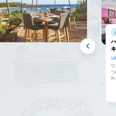
キ
公
ワ
つ
れ