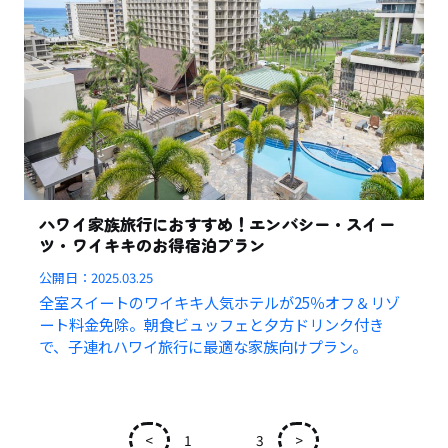
ハワイ家族旅行におすすめ！エンバシー・スイー
ツ・ワイキキのお得宿泊プラン
公開日：
2025.03.25
全室スイートのワイキキ人気ホテルが25％オフ＆リゾ
ート料金免除。朝食ビュッフェと夕方ドリンク付き
で、子連れハワイ旅行に最適な家族向けプラン。
<
1
2
3
>