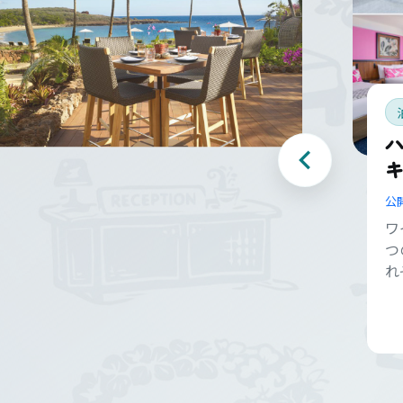
キ
公
ワ
つ
れ