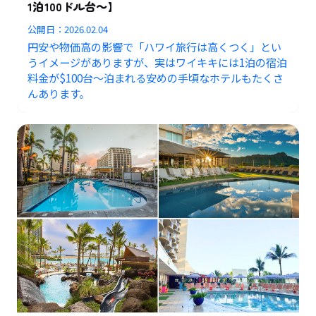
1泊100ドル台～】
公開日：
2026.02.04
円安や物価高の影響で「ハワイ旅行は高くつく」とい
うイメージがありますが、実はワイキキには1泊の宿泊
料金が$100台〜泊まれる安めの手頃なホテルもたくさ
んあります。