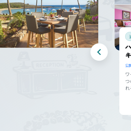
キ
公
ワ
つ
れ