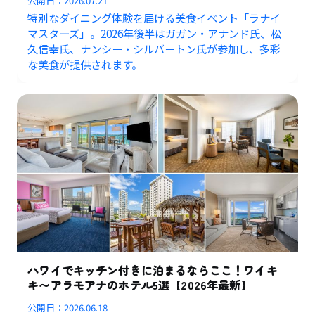
公開日：
2026.07.21
特別なダイニング体験を届ける美食イベント「ラナイ
マスターズ」。2026年後半はガガン・アナンド氏、松
久信幸氏、ナンシー・シルバートン氏が参加し、多彩
な美食が提供されます。
ハワイでキッチン付きに泊まるならここ！ワイキ
キ〜アラモアナのホテル5選【2026年最新】
公開日：
2026.06.18