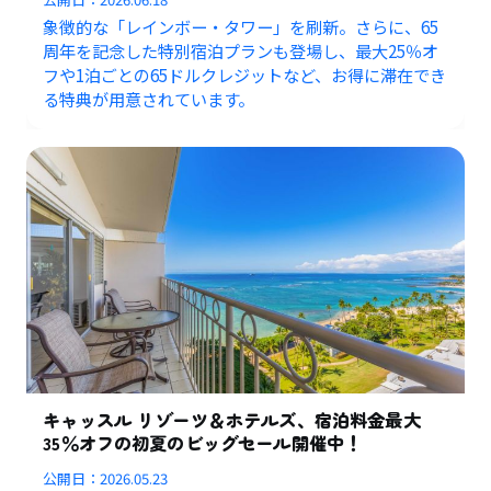
象徴的な「レインボー・タワー」を刷新。さらに、65
周年を記念した特別宿泊プランも登場し、最大25％オ
フや1泊ごとの65ドルクレジットなど、お得に滞在でき
る特典が用意されています。
キャッスル リゾーツ＆ホテルズ、宿泊料金最大
35％オフの初夏のビッグセール開催中！
公開日：
2026.05.23