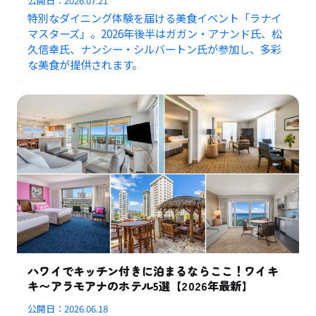
公開日：
2026.07.21
特別なダイニング体験を届ける美食イベント「ラナイ
マスターズ」。2026年後半はガガン・アナンド氏、松
久信幸氏、ナンシー・シルバートン氏が参加し、多彩
な美食が提供されます。
ハワイでキッチン付きに泊まるならここ！ワイキ
キ〜アラモアナのホテル5選【2026年最新】
公開日：
2026.06.18