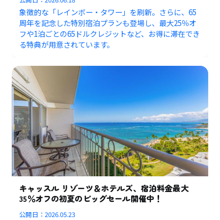
象徴的な「レインボー・タワー」を刷新。さらに、65
周年を記念した特別宿泊プランも登場し、最大25％オ
フや1泊ごとの65ドルクレジットなど、お得に滞在でき
る特典が用意されています。
キャッスル リゾーツ＆ホテルズ、宿泊料金最大
35％オフの初夏のビッグセール開催中！
公開日：
2026.05.23