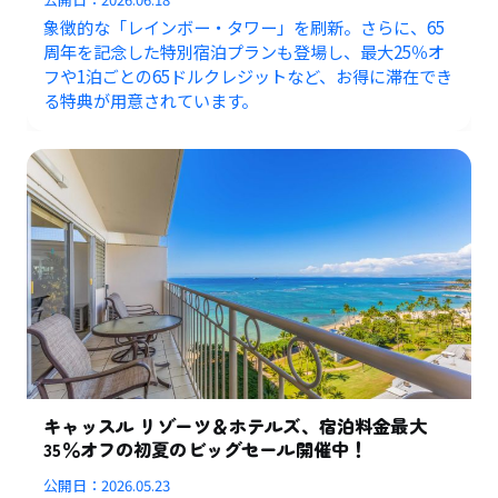
象徴的な「レインボー・タワー」を刷新。さらに、65
周年を記念した特別宿泊プランも登場し、最大25％オ
フや1泊ごとの65ドルクレジットなど、お得に滞在でき
る特典が用意されています。
キャッスル リゾーツ＆ホテルズ、宿泊料金最大
35％オフの初夏のビッグセール開催中！
公開日：
2026.05.23