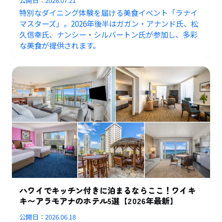
公開日：
2026.07.21
特別なダイニング体験を届ける美食イベント「ラナイ
マスターズ」。2026年後半はガガン・アナンド氏、松
久信幸氏、ナンシー・シルバートン氏が参加し、多彩
な美食が提供されます。
ハワイでキッチン付きに泊まるならここ！ワイキ
キ〜アラモアナのホテル5選【2026年最新】
公開日：
2026.06.18