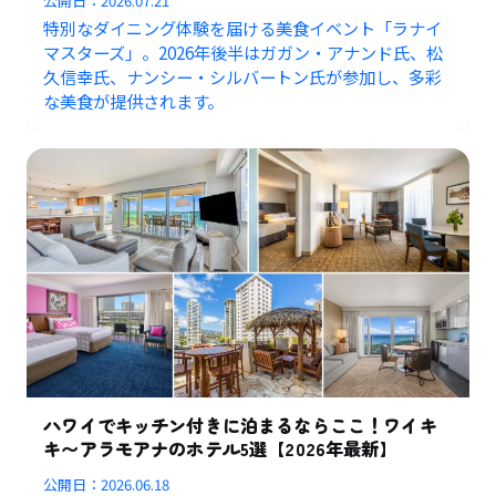
公開日：
2026.07.21
特別なダイニング体験を届ける美食イベント「ラナイ
マスターズ」。2026年後半はガガン・アナンド氏、松
久信幸氏、ナンシー・シルバートン氏が参加し、多彩
な美食が提供されます。
ハワイでキッチン付きに泊まるならここ！ワイキ
キ〜アラモアナのホテル5選【2026年最新】
公開日：
2026.06.18