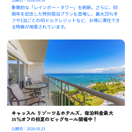
象徴的な「レインボー・タワー」を刷新。さらに、65
周年を記念した特別宿泊プランも登場し、最大25％オ
フや1泊ごとの65ドルクレジットなど、お得に滞在でき
る特典が用意されています。
キャッスル リゾーツ＆ホテルズ、宿泊料金最大
35％オフの初夏のビッグセール開催中！
公開日：
2026.05.23